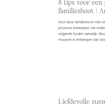
8 tips voor een
familieshoot | 
Voor deze familieshoot met ve
provincie Antwerpen. Na onder
volgende locatie namelijk: Mu
museum in Antwerpen dat voo
indrukwekkende architectuur, 
fantastisch panorama op de st
Liefdevolle zuss