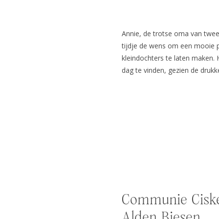
Annie, de trotse oma van twee 
tijdje de wens om een mooie p
kleindochters te laten maken. 
dag te vinden, gezien de druk
ze zeggen, uitstel is niet altij
plaatsvond, besloot […]
Communie Ciske
Alden Biesen