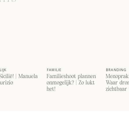
IJK
FAMILIE
BRANDING
Sicilië! | Manuela
Familieshoot plannen
Menoprakt
urizio
onmogelijk? | Zo lukt
Waar dro
het!
zichtbaar