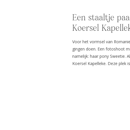
Een staaltje pa
Koersel Kapelle
Voor het vormsel van Romanie
gingen doen. Een fotoshoot me
namelijk: haar pony Sweetie. A
Koersel Kapelleke. Deze plek 
In haar vrije tijd komt Romani
met haar pony. […]