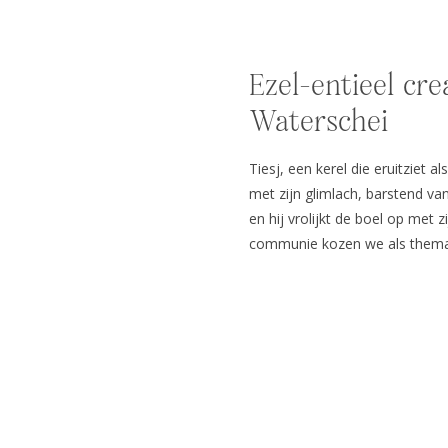
Ezel-entieel crea
Waterschei
Tiesj, een kerel die eruitziet 
met zijn glimlach, barstend va
en hij vrolijkt de boel op met z
communie kozen we als thema 
Tiesj zijn creativiteit de vrije 