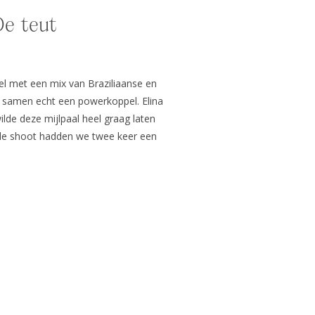
De teut
tel met een mix van Braziliaanse en
e samen echt een powerkoppel. Elina
lde deze mijlpaal heel graag laten
de shoot hadden we twee keer een
s door te nemen. We bespraken de