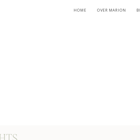
HOME
OVER MARION
B
H MY
GHTS