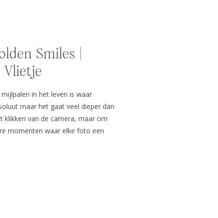
olden Smiles |
 Vlietje
mijlpalen in het leven is waar
soluut maar het gaat veel dieper dan
het klikken van de camera, maar om
are momenten waar elke foto een
ait om het genieten van de fotoshoot,