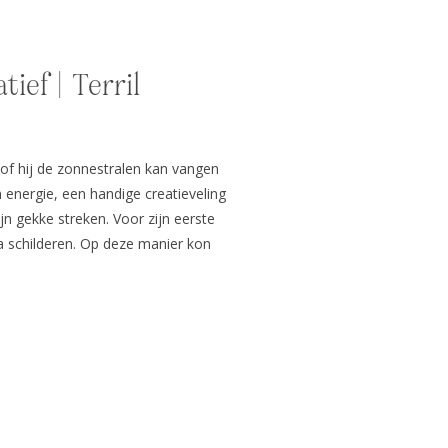
tief | Terril
alsof hij de zonnestralen kan vangen
n energie, een handige creatieveling
ijn gekke streken. Voor zijn eerste
schilderen. Op deze manier kon
loop laten gaan. Ik vond het heerlijk […]