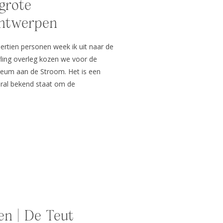
 grote
Antwerpen
ertien personen week ik uit naar de
ling overleg kozen we voor de
seum aan de Stroom. Het is een
ral bekend staat om de
boeiende collecties en een
ad. De fotoshoot ging van start […]
en | De Teut