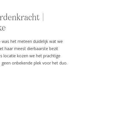
ardenkracht |
ke
 was het meteen duidelijk wat we
t haar meest dierbaarste bezit
ls locatie kozen we het prachtige
is geen onbekende plek voor het duo.
e hier graag een rondje galopperen