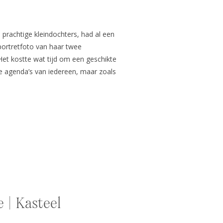
prachtige kleindochters, had al een
ortretfoto van haar twee
Het kostte wat tijd om een geschikte
ke agenda’s van iedereen, maar zoals
d afstel. Voordat de fotoshoot
 | Kasteel