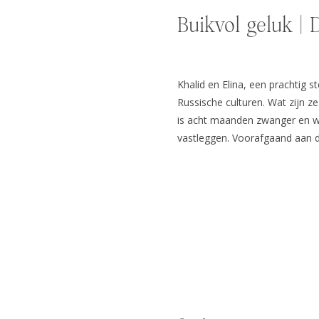
Buikvol geluk | 
Khalid en Elina, een prachtig s
Russische culturen. Wat zijn z
is acht maanden zwanger en wi
vastleggen. Voorafgaand aan 
telefonisch gesprekje om alle
locatie, de […]