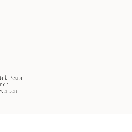
ijk Petra |
men
 worden