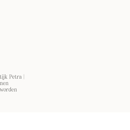
ijk Petra |
men
 worden