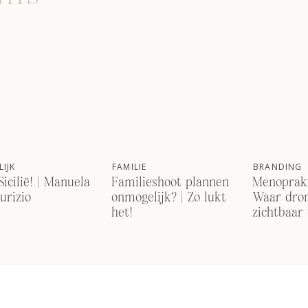
IJK
FAMILIE
BRANDING
Sicilië! | Manuela
Familieshoot plannen
Menoprakt
urizio
onmogelijk? | Zo lukt
Waar dro
het!
zichtbaar