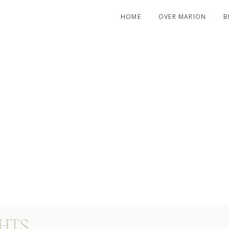
HOME
OVER MARION
B
H MY
GHTS