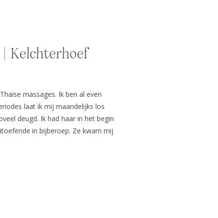
| Kelchterhoef
Thaise massages. Ik ben al even
eriodes laat ik mij maandelijks los
veel deugd. Ik had haar in het begin
 uitoefende in bijberoep. Ze kwam mij
bruidspaar aan het […]