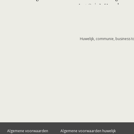
niet? | Mis de gr
Huwelijk, communie, business to
Algemene voorwaarden
Algemene voorwaarden huwelijk