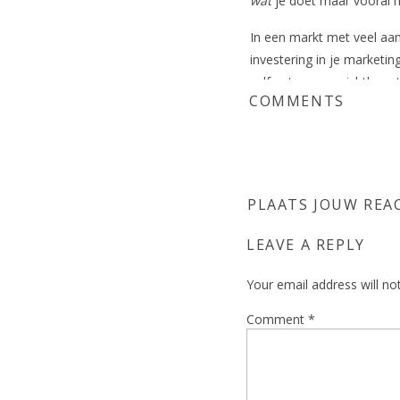
wat
je doet maar vooral me
In een markt met veel aa
investering in je marketin
zelfvertrouwen zichtbaar t
COMMENTS
Ben jij klaar om jouw
brengen? Stuur een m
direct twee inspirer
voor jouw business ui
PLAATS JOUW REA
LEAVE A REPLY
Your email address will no
Comment
*