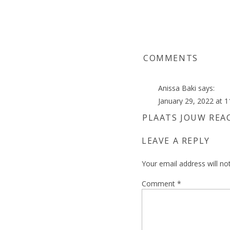
COMMENTS
Anissa Baki
says:
January 29, 2022 at 
PLAATS JOUW REA
Wat zijn de foto’s pr
zo gigantisch groot.
LEAVE A REPLY
Reply
Your email address will no
Marion Andries
s
Comment
January 31, 2022
*
Bedankt Anissa v
zelf niet goed ho
me altijd bellen d