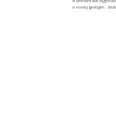
ik uiteraard wat bijgestu
is voorbij gevlogen… Beda