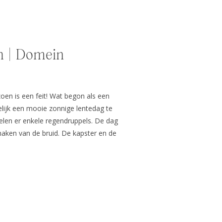
h | Domein
zoen is een feit! Wat begon als een
elijk een mooie zonnige lentedag te
ielen er enkele regendruppels. De dag
aken van de bruid. De kapster en de
ezig. Er hing meteen een […]