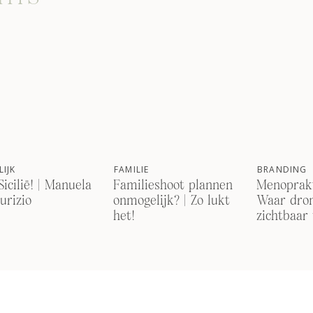
IJK
FAMILIE
BRANDING
Sicilië! | Manuela
Familieshoot plannen
Menoprakt
urizio
onmogelijk? | Zo lukt
Waar dro
het!
zichtbaar