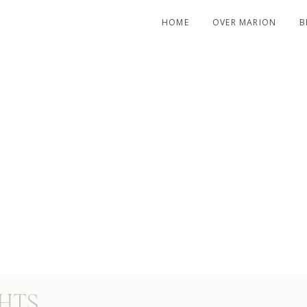
HOME
OVER MARION
B
H MY
GHTS