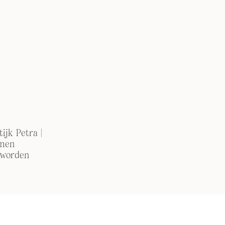
ijk Petra |
men
 worden