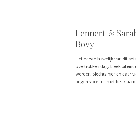
Lennert & Sara
Bovy
Het eerste huwelijk van dit sei
overtrokken dag, bleek uiteind
worden. Slechts hier en daar v
begon voor mij met het klaarm
visagiste waren beiden al aanw