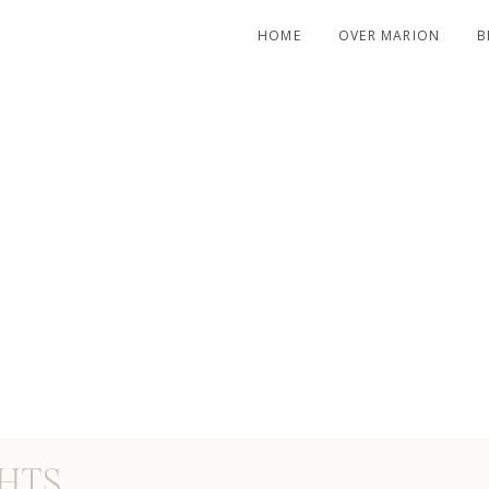
HOME
OVER MARION
B
H MY
GHTS