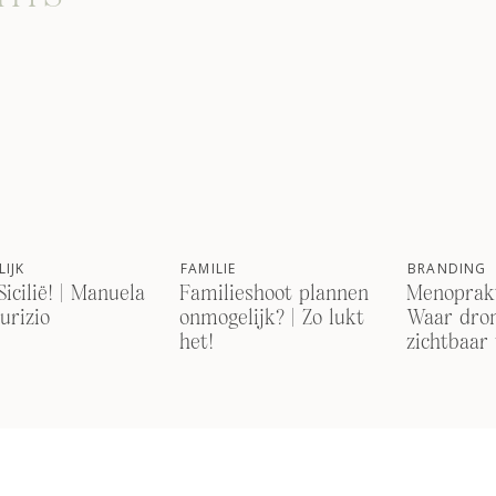
IJK
FAMILIE
BRANDING
Sicilië! | Manuela
Familieshoot plannen
Menoprakt
urizio
onmogelijk? | Zo lukt
Waar dro
het!
zichtbaar