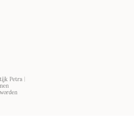
ijk Petra |
men
 worden