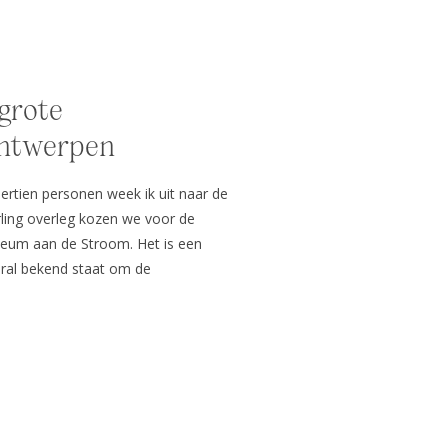
 grote
Antwerpen
ertien personen week ik uit naar de
ling overleg kozen we voor de
seum aan de Stroom. Het is een
ral bekend staat om de
boeiende collecties en een
ad. De fotoshoot ging van start […]