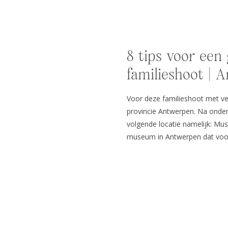
8 tips voor een
familieshoot | 
Voor deze familieshoot met ve
provincie Antwerpen. Na onder
volgende locatie namelijk: Mu
museum in Antwerpen dat voo
indrukwekkende architectuur, 
fantastisch panorama op de st