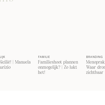
IJK
FAMILIE
BRANDING
Sicilië! | Manuela
Familieshoot plannen
Menoprakt
urizio
onmogelijk? | Zo lukt
Waar dro
het!
zichtbaar