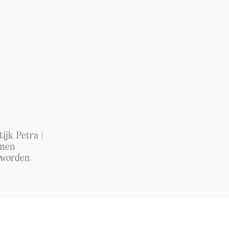
ijk Petra |
men
 worden