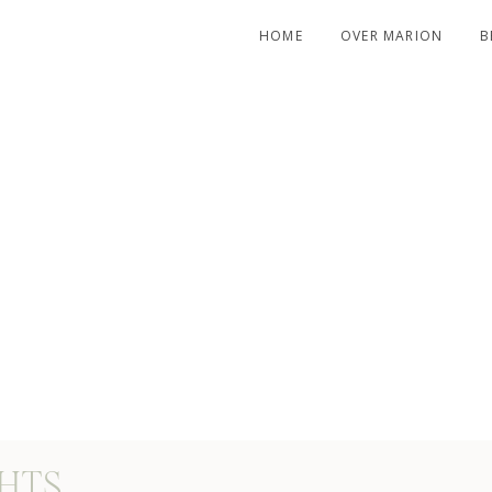
HOME
OVER MARION
B
H MY
GHTS