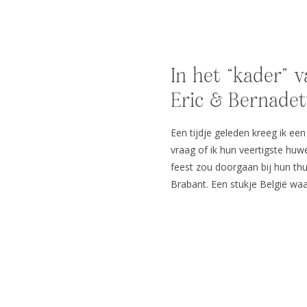
In het “kader” v
Eric & Bernadet
Een tijdje geleden kreeg ik ee
vraag of ik hun veertigste huw
feest zou doorgaan bij hun thu
Brabant. Een stukje België waa
zondagvoormiddag laadde ik mi
richting […]