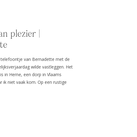
an plezier |
te
n telefoontje van Bernadette met de
elijksverjaardag wilde vastleggen. Het
is in Herne, een dorp in Vlaams
r ik niet vaak kom. Op een rustige
jn materiaal in de auto en reed